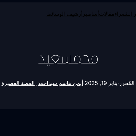
 الشعراء
مقالات
أساطير
أرشيف الوسائط
محمسعيد
المُحرر
·
يناير 19, 2025
·
أيمن هاشم سيداحمد
, 
القصة القصيرة