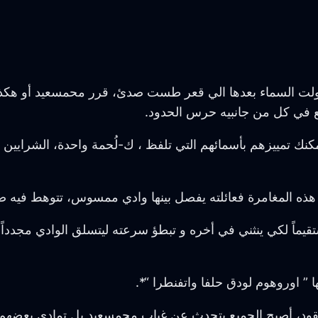
 تحولت السماء بعدها الي قعر طست صدئ، قرر محمسعيد أو هكذا
بع في كل من جانبيه حرس الحدود.
كنك تمييزهم بأسمائهم التي تلفظ ، ك-لُحمة واحدة، الشرايين 
هذه المغامرة فعائلته يفصل بينها وادي ممسوس، تتوهط فيه ص
تقيماً لكي ينثني في أخره و تبطؤ سرعته ليتسلق الوادي مج
 ” اوروهوم لودق حلفا واتفنطرا “*.
قود، أصبح الجميع يتحدث عن غياب محمسعيد بل تمادى بعضهم ب