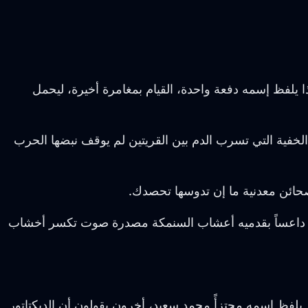
 يلفظ إسمه دفعة واحدة، القيام بمغامرة أخيرة، ليحمل
الخفية التي تسرب الدم بين القريتين لم يوقف نبضها الحرب
حائن معدنية ما إن تدوسها تحصدك.
دداً داعساً بقدميه أعشاب السنمكة مصدرة صوت تكسر أخشاب
لفظ إسمه مجتزأً محمد سعيد، أخرون يقولون أن الديكتاتور