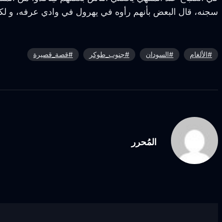
سجنه، قال البعض بأنهم رأوه في يهرول في وادي عرفه، و لكنهم
#الألغام
#السودان
#جنوب_طوكر
#قصة_قصيرة
المُحرر