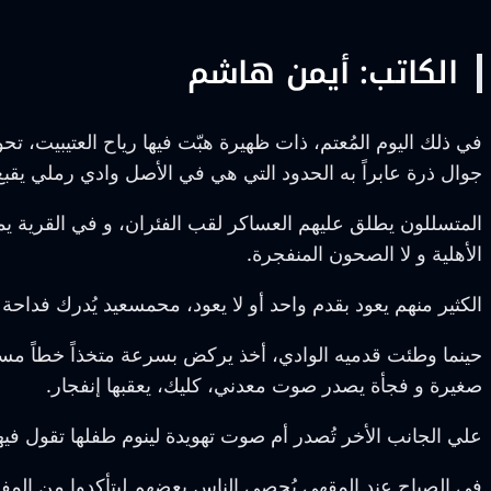
الكاتب: أيمن هاشم
في ذلك اليوم المُعتم، ذات ظهيرة هبّت فيها رياح العتيبيت،
جوال ذرة عابراً به الحدود التي هي في الأصل وادي رملي يق
المتسللون يطلق عليهم العساكر لقب الفئران، و في القرية يم
الأهلية و لا الصحون المنفجرة.
الكثير منهم يعود بقدم واحد أو لا
يعود، محمسعيد يُدرك فداحة 
حينما وطئت قدميه الوادي، أخذ يركض بسرعة متخذاً خطاً مس
صغيرة و فجأة يصدر صوت معدني، كليك، يعقبها إنفجار.
علي الجانب الأخر تُصدر أم صوت تهويدة لينوم طفلها تقول فيها
في الصباح عند المقهي يُحصي الناس بعضهم ليتأكدوا من المف