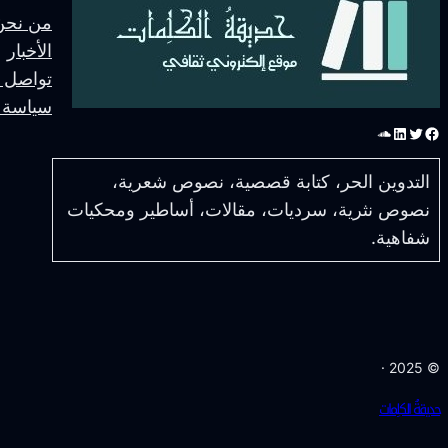
من نحنُ
الأخبار
تواصل م
سياسة 
فيسبوك
تويتر
لينكد إن
ساوند كلاود
التدوين الحر، كتابة قصصية، نصوص شعرية،
نصوص نثرية، سرديات، مقالات، أساطير ومحكيات
شفاهية.
© 2025 ·
حديقةُ الكلِمات