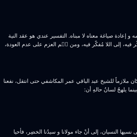
و إعادة صياغة معناه لا مبناه. التفسير عندي هو عقد النية
 فيه، إلى اللا مُفكّر فيه، ومن ثٙم العزم على عدم العودة،
ن ملازماً للشيخ عبد الباقي عمر المكاشفي حتى انتقل، نفعنا
نما يلهجُ لسانُ حالهِ أن:
ها النسيان، إلى أنْ جاء مولانا و سيدُنا الخضِر، فأحيا