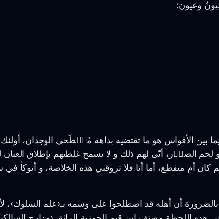
يونٌ وعيون:
 بين الأقواس هو ما تقتضيه بداهة مُسٙطّحي الوِجدان، أولئك الذ
و لحم الصوٙر، أنّى لهم ذلك و لا تسمح غلظتهم بإطلاق العنان
م كان أم متقطع، أما أنا فلا تروقني هذه الخلاصة، و أتوكأ في س
م بالضرورة أن أهله قد اصطلحوا على وسمه بـ‹علم السلوك›، لأنّ
ي هذه اللحظة مصنف ابن قيم الجوزية الرائق ‹مدارج السالكي