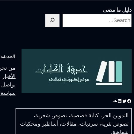
دليل ما مضى
الحديقة
من نحنُ
الأخبار
تواصل م
سياسة 
فيسبوك
تويتر
لينكد إن
ساوند كلاود
التدوين الحر، كتابة قصصية، نصوص شعرية،
نصوص نثرية، سرديات، مقالات، أساطير ومحكيات
شفاهية.