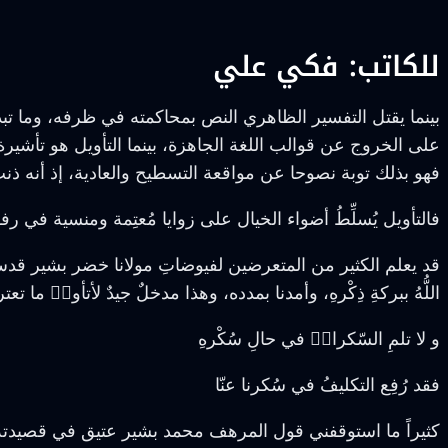
للكاتب: فكي علي
بينما يقتل التفسير الظاهري النص بمحاكمته في ظرفه، وما تبديه
على الخروج عن قوالب اللغة الجاهزة، بينما التأويل هو تأشيرة
فهو بذلك توبة نصوحا عن مواقعة التسطيح والعادية، إذ أنه ذنبٌ ل
فالتأويل يُسلِّطُ أضواء الخيال على زوايا مُعتِمة ومنسية في ر
قد يعلم الكثير من المتعرضين لفيوضاتِ مولانا خضر بشير قدس ا
اللُّهُ ببركةِ ذِكْرهِ، وأمدنا بمدده، وهذا مدخلٌ جيدٌ لأتأولٙ ما ت
و لا تلمِ السّكرانٙ في حالِ سُكْرهِ
فقد رُفِع التكليفُ في سُكرنا عنّا
كثيراً ما استوقفني قول المرهف محمد بشير عتيق في قصيدته ‹الأ