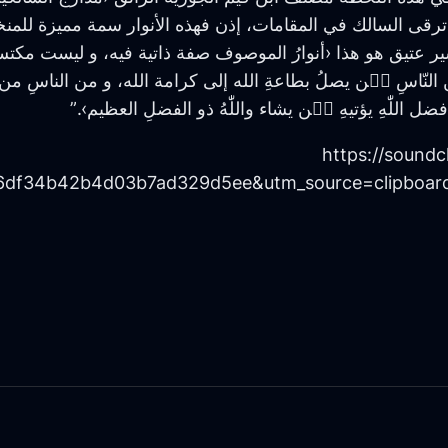
كلما ترقى السالك في المقامات، إذن فهذه الأنوار سمة مميزة
عتيق هو هذا ‹أنوارُ الموصوف صفة ذاتية فيه، و ليست مكتسبة 
ّاسِ مٙن يصلُ بطاعةِ الله إلى كرامة الله، و من الناسِ من ي
لّٰهِ يؤتيهِ مٙن يشاء واللّٰهُ ذو الفضلِ العظيم›.”
https://soundcl?
6df34b42b4d03b7ad329d5ee&utm_source=clipboard