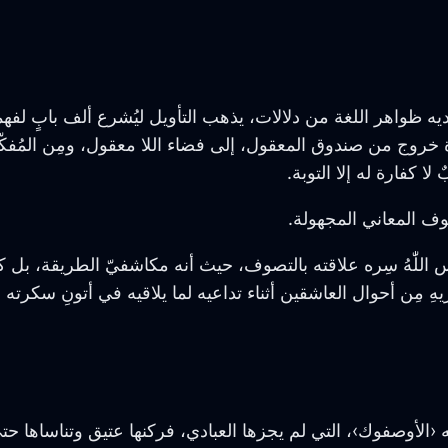
 ظواهر اللغة من دلالات، يذهب التأويل ليُشرع ألف بابٍ لفهمه 
 خروج من صندوق المعقول، إلى فضاء اللا معقول، ومِن المُفكّر
ا كفارة له إلا التوبة.
فوف المعاني المجهولة.
للّٰهُ سِره علاقته بالتصوف، حيث أنه مكاشفيّ الطريقة، بل كا
عتريهِ مِن أحوال العاشقين أثناء تداعيه لما يلاقيه في أتونِ سكرته بي
وصفوك›، التي لم يجزها العبادي، فركنها عتيق وتناساها حتى نسي