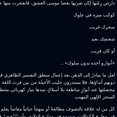
دارِس رِمّتها إبّان ضربها بعصا موسى العشق، فانفجرت منها ع
كوكب منزه في علوك
سحرك غريب
شخصك بعيد
أو كان قريب
«أنوارو آخذه بدون سلوك» ..
لعل ما يتبادرُ إلى الذهن بعد إعمال منطق التفسير الظاهري فيما
دونهم أثداؤها، فلا يستدرون حليب الأخيلة من بين فرث اللغة 
محصلتها عند أنوارٍ ساطعة بلا أسلاكٍ تمدها بتيار كهربائي منتظ
السحر الإلهي المهيب.
كل من له علاقة بالتصوف مطالعةً أو منهجاً حياتياً معاشاً يعل
في معارج الكمالات، ويسمو في مدارج الولاية، وأستٙحضِرُ ف