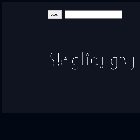
البحث
بحث
احو يمثلوك!؟