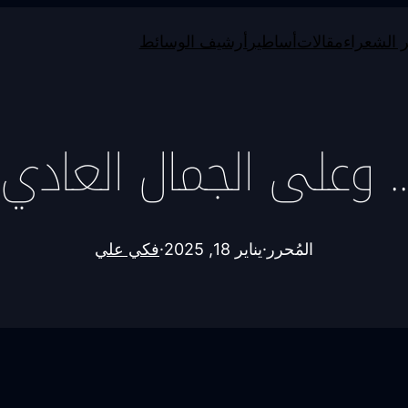
 الشعراء
مقالات
أساطير
أرشيف الوسائط
 وعلى الجمال العادي ر
المُحرر
·
يناير 18, 2025
·
فكي علي