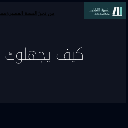
من نحنُ
القصة القصيرة
ممر
كيف يجهلوك ..