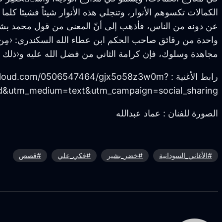
الكمالات تكسوهم الأنوار، وتنجلي هذه الأنوار شيئاً فشيئا 
عن دونه من الناس، فأذهب إلى أنّ المعنى من قول محمد بشير 
واحدة من رقائق صاحب الحكم ابن عطاء الله السكندري: ‹مِن الن
مجاهدة وسلوك، فإن كرامة الثاني من فضل الله عليه و‹ذلك فضل ال
رابط الأغنية : oud.com/0506547464/gjx5o58z3w0m
&utm_medium=text&utm_campaign=social_sharing
الصورة للفنان : عماد عبدالله
#الأغاني_السودانية
#خضر_بشير
#فكي_علي
#قصص