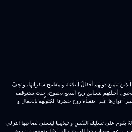
ين تتمنع دونهم أقفالُ البلاغة و مفاتيح شفراتها، وتجِفّ
 لخيول أخيلتهم لتسابق ريح البديع بجموح، حيث ستتوقف
بر أغوارها على منسأة روح خضرنا المُتولِّهة بالجمال و
هُ يقوم على تسليك النفسِ و تهذيبها ليتسنى لصاحبها الترقي
ن›، يزعم أصحاب هذا المذهب إلى أنّ المتسنمين لذروة