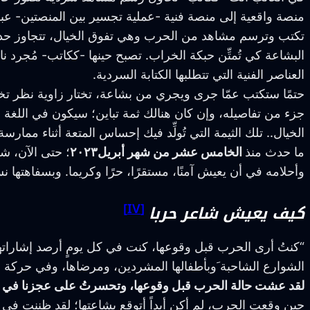
منصة واقعية إلى منصة فنية -عملية تجسير بين المنصتين- ع
تكتب وترسم مشاهد من الحرب وهي تفوق الخيال، تتجاوز حدود
البشاعة كي تُمتِّن حبكة الخراب. تصبح حينها -ككاتب- مُجرد 
العناصر الفنية التي تتطلبها الكتابة السردية.
حتمًا ستكتب عمّا جرى ويجري من بشاعة، تختار زاوية نظر تخص
جزء من تفاصيله، وإن كان هنالك ثمة تباين؛ سيكون في اللغة 
الخيال.. تلك الثيمة التي تُولِّد فيك إحساس المتعة أثناء ممار
ما حدث منذ
الخامس عشر من شهر أبريل٢٠٢٣
؛ حتى الآن، ش
وأحلامه في أن يعيش آمنًا، مستقرًا، حرًا وكريما. وبسفاهتها 
[IV]
كيف يعيش شاعر حربا
“كنتُ أرى الحرب قبل وقوعها، كنت في كل يومٍ أرصد إشاراتها،
الشوارع الشاحبة َوبأطفالها المشردين، ومرضاها، وفي حرك
لقد عشت حالة الحرب قبل وقوعها، وتحسرتُ على عجزنا في تحاش
حين وقعتِ الحرب، لم أكن أبداً أتوقع بشاعتها؛ لقد ظننت في ا