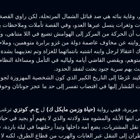
 وغاية بنائه هي صد قبائل الشمال المرتحلة، لكن راوي القص
وات وثغرات ينسل عبرها العدو، وفي القصة تأملات وملاحظات 
بب أن الحركة من المركز إلى الهوامش تضيع في اللا متناهي
وايته عن مخاوف عاصمة دولة من غزو برابرة متوهمين، وملاحقته
ك اعتقالا لرجل وابنه اشتبه بانتمائهما للغزاة وتم تعذيبهما 
هم، ويقضي القاضي أيامه ولياليه في التأمل ومساءلة النظام 
عث بهم سرية جنود بعثت لتفقد الحدود.
د عَرَضًا إلى التاريخ الكبير الذي كون الشخصية المهزوزة لجون
ات المُشار إليها في اقتضاب تفسر إلى حد ما عجز جوناثان وخو
ة مريرة، ففي رواية
(حياة وزمن مايكل ك)
ل
ج.م. كوتزي
ترغب 
ابنها الأبله والمشوه منذ ولادته والذي لا يفهم أو يجيد في حيات
 نقل المشتريات، يضع أمه داخلها وتبدأ رحلتهما في ليلة بارد
ران إلى التنقل عبر الغابات والهرب من قطاع الطرق، لكنه لا ينج