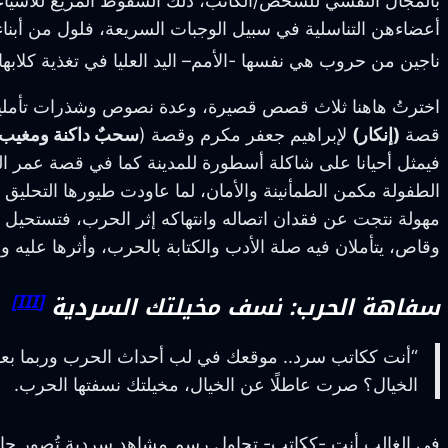
بالمجال النفسي للشخص/الكاتب، ذلك السقوط المريع للأشياء:
أعضاءهن التناسلية في سبيل الوجبات السريعة، فلول من أبنا
ناجين من حروب هي نفسها -الأمم– اليد العليا في تغذية كلابها
اخترتُ هاهنا ثلاث قصص قصيرة، وعدة نصوص وشذرات تأملية
قصة
(إنكار)
لإبراهيم جعفر مكرم وقصة (
سحبٌ داكنة ومغيب 
فيمثل أحيانا على شاكلة أسطورة للمدينة كما في قصة عمر ا
الطفولة مكمن الطمأنينة والأمان، لما عاودت طيورها التحليق
مهولة نتجت عن فقدان اتصاله وانتهاكه إثر الحرب، فتستحيل ع
وقاص، يتأملان فيه صلة الأدب والكتابة بالحرب، وأثرها عليه 
[III]
سفاهة الحرب: نسف مخيلتك السردية
“أنت ككاتب سرد.. موقعك في لب أحداث الحرب وربما بعدها
الخيال؟ صرت عاطلًا عن الخيال، مخيلتك نسفتها الحرب.
في الغالب أنت -ككاتب- تحاول رسم مشاهد سردية تُصور حالة ا