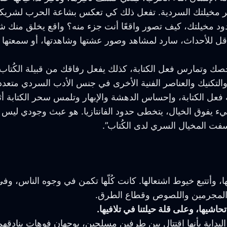
بر مخيلتك السردية. تفعل ذلك كي تعكس بشاعة الحرب لشريكك
 مخيلتك، كيف تصور واقعًا أنت جزء منه؟ واقع يخلق منك شخ
ناقل للأحداث، سارد لمشاهد وصور عشتها وشاهدتها، أو سمعتها 
ك وتمارس فعل الكتابة، كذلك يفعل رفاقك من قبيلة الكُتاب، 
والتكنيك والعناصر الفنية الأخرى في جنس الأدب السردي متعد
سة فعل الكتابة، وإحساس الدهشة والإبهار وتلمس سحر الكتابة أثنا
يء يفوق الخيال، يتخطى حدود الفانتازيا. هو عبث وجودي ليس إ
نسفت المخيال السري لدى الكُتاب”.
 وأتتبع خيوط اشتعالها. كانت كُلّها تكمن في وجوه الناس، وفي
ة المجرمين واللصوص وقطاع الطرق.
يها، وعلى قلة حيلتنا في تلافيها.
لبداية بأنها اقتتال بين طرفين مسلحين، يوجهان فوهات بنادقهم 