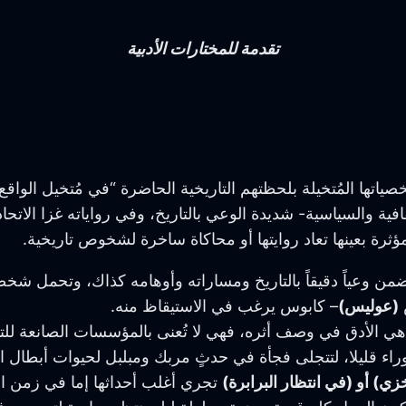
تقدمة للمختارات الأدبية
اتها المُتخيلة بلحظتهم التاريخية الحاضرة “في مُتخيل الواقع
فية والسياسية- شديدة الوعي بالتاريخ، وفي رواياته غزا الاتحاد
ة بعينها تعاد روايتها أو محاكاة ساخرة لشخوص تاريخية.
 وعياً دقيقاً بالتاريخ ومساراته وأوهامه كذاك، وتحمل شخصياته
(عوليس)
– كابوس يرغب في الاستيقاظ منه.
ت هي الأدق في وصف أثره، فهي لا تُعنى بالمؤسسات الصانعة للتا
الوراء قليلا، لتتجلى فجأة في حدثٍ مربك ومبلبل لحيوات أبطال
ي) أو (في انتظار البرابرة)
تجري أغلب أحداثها إما في زمن الح