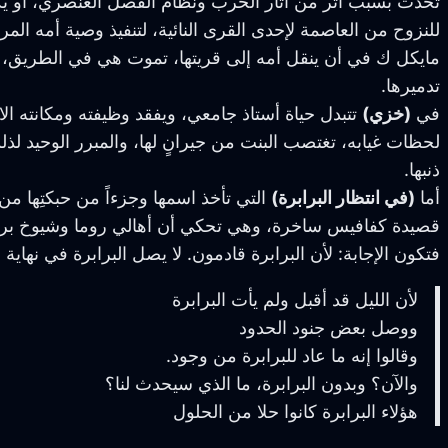
تحدث بسبب أثر من آثار الحرب ونظام الفصل العنصري، أو يكو
للنزوح من العاصمة لإحدى القرى النائية، لتنفيذ وصية أمه الم
مايكل ك في أن ينقل أمه إلى قريتها، تموت هي في الطريق، وي
تدميرها.
في
(خزي)
تتبدل حياة أستاذ جامعي، ويفقد وظيفته ومكانته الا
لحظات غيابه، تغتصب البنت من جيرانٍ لها، والمبرر الوحيد لذلك 
ذنبها.
أما
(في انتظار البرابرة)
التي تأخذ اسمها وجزءاً من حبكتِها 
قصيدة كفافيس ساخرة، وهي تحكي أن أهالي روما وشيوخ برلما
فتكون الإجابة: لأن البرابرة قادمون. لا يصل البرابرة في نهاية ا
لأن الليل قد أقبل ولم يأت البرابرة
ووصل بعض جنود الحدود
وقالوا إنه ما عاد للبرابرة من وجود.
والآن؟ وبدون البرابرة، ما الذي سيحدث لنا؟
هؤلاء البرابرة كانوا حلا من الحلول