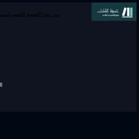
من نحنُ
القصة القصيرة
ممر
ال