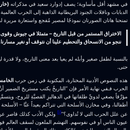
في مشهد أقل مأساوية؛ يصف إدوارد سعيد في مذكراته
(خار
الدبابات وناقلات الجنود البريطانية الذاهبة إلى الحرب العالمية ال
تمنحنا هاتان الصورتان نموذجًا لمصير مُفجع واستعارة مريرة ل
الاختراق المستمر من قبل التاريخ – متمثلا في جيوش وقوى أيدي
ننجو من الانسحاق والتحطيم علينا أن نتوقف أو نغير مسارنا.
بالنسبة لطفل صغير وأبله لم يعيا بعد معنى التاريخ، ولا قدرة 
حتى.
هذه النصوص الأدبية المختارة، المكتوبة في زمن حرب
الخامس
الحرب فـفي نهاية الأمر فإن “التاريخُ يكتب مستريحَ الضمير أنَّ 
مؤرَّقاً يصغي لدويِّ طلقاتها في الدهاليزِ القصيَّةِ للروح، ويت
أطفالنا، وفي مخازن الأسلحة التي تتراكم بعيداً عنَّا – الأسل
[i]
عن علل الحرب التي لا تُداوى؟”
ولكن الأدب كذلك قاصر عن ب
عيون الناس أو في نفوسهم. التهشم الملعون لسقف العالم فوق ر