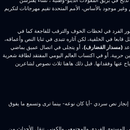
بح في بريق المقولات الدينو-وطنية ، نساء يفترشن
وغير موجود بالأساس، الأمم المتحدة تقيم مهرجانات لتكريم
ر الفرد في لحظات الخوف والترقب للفاجعة كما في
قابعا في الخلفية، لكن آثاره تتبدى في ثنايا النص وأعماقه،
اعد
(مسدار القضارف)
، أو يتجلى في اتصال عميق بماضي
 حربية. أو في اكتساب العالم اليومي المفتقد لطاقة شعرية
اح عنها وفقدانها. قبل ذلك هاهنا ثلاث نصوص لشاعرين
إنجاز نص سردي -أيا كان نوعه- بينما ترى وتسمع ما يفوق
لى المستوى الفردي والمجتمعي والكوني. تنقل الأحداث من