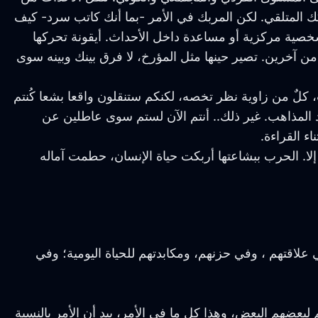
 المتلقي. لكن المربك في الأمر -بما أنك كاتب سرد- كيف
صية مركزية أو مساعدة داخل الأحداث. أيقونة تحركها
من آخرين. تصير حينها مثل المؤرخ، لا فرق بينك وبينه سوى
كلٌ من زاوية نظر تخصه، لكنكم ستنقلون واقعا بشعا كُنتم
د المذاهب. غير ذلك.. أنتم الآن لستم سوى عاطلين عن
ء القراءة.
لا. الحرب ببشاعتها أربكت حياة الإنسان، حطمت آماله
 علاقتهم ، وفي حزنهم، ومكابدتهم للحياة اليومية؛ وفي
لبعضهم البعض، وهذا كل ما في الأمر، بيد أن الأمر بالنسبة