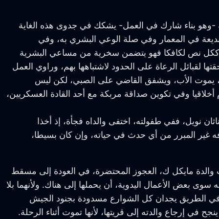
ة -وهو بناء شارك في العمل- يشكك في جدوى هذه الغاية
بديعة في المعمار وفي صلة الوعي البشري به، وفي
، وككل نص لكافكا فهو يتضمن سخرية من مساعي البشرية
ا لقبائل الرعاة على الحدود لاشتباهها بهم، وراوي العمل
بشدة، يموت الأب، ويشفق القاضي على الصبي، لكن ليس
أخلاقيا وفي تكوين صداقة مربكة مع أحد القادة العسكريين،
اثان نويل، ففي طفولته، اختفى والداه فجأة، إذ أخذا
فه غير المبرر من أي حدث في حياته، وإن كان بسيطا،
والدة مايكل ك، العجوز المحتضرة، في العودة إلى مسقط
ه سوى بعض الأعمال اليدوية، أن يحملها إلى هناك. ولأنهما بلا
ة، في الطريق يجدان كل الشوارع مسدودة بجنود الجيش
ح في إرجاع والدته إلى قريتها، لأنها تموت أثناء الرحلة.