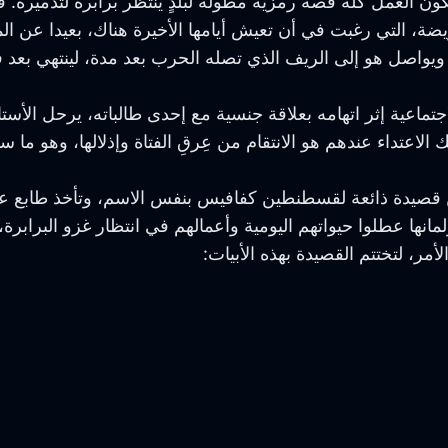
ن العمل كله قصة رمزية مطولة لبلدٍ ينتظر برابرة لتدميره. 
ريضة، التي رغبت في أن تعيش أيامها الأخيرة هناك، بعيدا عن ا
واصل هو إلى الريف الذي تصله الحرب بعد مدة، لينتهي بعد فتر
جتماعية إثر اتهامه بعلاقة جنسية مع إحدى طالباته، يرحل الأستا
الاعتداء عندهم هو الانتقام من عِرقِ الفتاة وإذلالها، وهو ما س
من قصيدة ذائعة لقسطنطين كفافيس بنفس الاسم، وتأخذ طابع ع
نها عطلوا حيواتهم اليومية وأعمالهم في انتظار غزو البراب
لأمر، لتختتم القصيدة بهذه الأبيات: