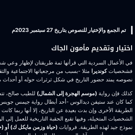
تم الجمع والإختيار للنصوص بتاريخ 27 سبتمبر 2023م
اختيار وتقديم مأمون الجاك
في الأعمال السردية التي قرأتها ثمة طريقتان لإظهار وعي شخصي
فشخصيات
كونديرا
مثلا -بسبب من مرجعياتها الاجتماعية والثقا
نصوصه يمتد حضور التاريخ في شكل ثرثرات حوله أو أحداث مؤثر
كذلك فإن رواية
(موسم الهجرة إلى الشمال)
للطيب صالح، تتضمن
كما كان عند ستيفن ديدالوس -أحد أبطال رواية جيمس جويس
الطريقة الأخرى وإن بدت بعيدة عن التاريخ، إلا أنها ربما كان
الشخصيات المتخيلة، وفيها تقبع الحقبة التاريخية للعمل إلى 
نموذج جيد لهذه الطريقة. فروايات
(حياة وزمن مايكل ك) أو (خز