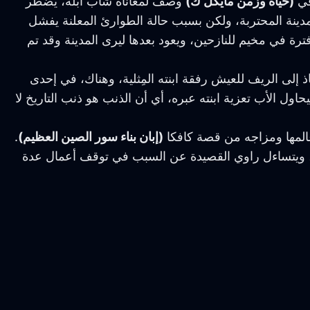
في
(حياة وزمن مايكل ك)
وصف لمعاناة شاب أبله، يضطر
لمدينة المحتربة، ولكن بسبب حالة الطوارئ المعلنة يفشل
ة في مخيم للنازحين، ويعود بعدها ليرى المدينة وقد تم
ذ إلى الريف للعيش رفقة ابنته المِثلية، وهناك، في إحدى
يحاول الأب تعزية ابنته عبره، أي أن الذنب هو ذنب التاريخ لا
المها ومزاجه من قصة كافكا
(إبان بناء سور الصين العظيم)
.
رة، ويتساءل راوي القصيدة عن السبب في توقف أعمال عدة