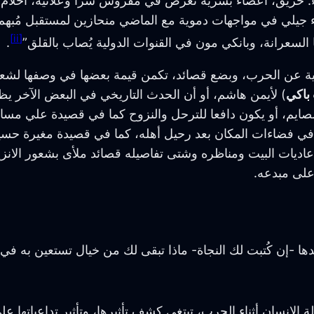
 حريق، أعضاء بشرية تعرض في مفروش سراً وعلانية، أحلام تذ
ء جيلي في مواجهات دموية مع الماضي منحازين لمستقبل مُبهم 
[ii]
 السعرانة، وبانكي مون في القنوات الدولية يُصاب بالقلق”
.
 عن الحرب، وبضع قصائد، تكمن قيمة بعضها في وصفها لشعو
باكي
) لأيمن هاشم، أو أن الحدث التاريخي في البعض الآخر يظل 
لصايم، أو يكون دافعا للترحل والنزوح كما في قصيدة علي مس
 في فضاءات المكان بعد رحيل أهله، كما في قصيدة مغيرة حسين
اديات البيت ومناظره وشتى تفاصيله قصائد ملأى بشعور الانزي
وعلى مبدعه.
 -إن كُتبت لك النجاة- ماذا تبقى لك من خيال تستعين به في 
لإنسان أثناء الحرب، تبتغي كشف تأثيرها، وتأثير تداعياتها ع