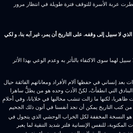
ضطرت عربة الأسرة للتوقف فترة طويلة في انتظار مرور
لذي لا سبيل إلى وقفه. على التاريخ أن يمر، غير آبه بنا، و لكي
بيل لهما سوى الاكتفاء بالتأثر به وعدم الوعي بهذا الأثر
ات بعد إنساني في حفظها آلام الأفراد ومعاناتهم الفائقة حيال
 البنادق التي انطفأتْ، لكنَّ الأدبَ وحده هو من يظلُّ ساهرا
تهت ظاهريا، لكنها ما زالت تنشب مخالبها في خلايانا، وفي أحلامِ
اب من كتب التاريخ يمكن أن نجد أنفسنا في أتون ذلك الجحيم
ه هو النسخة المخففة لكل الخراب الوحشي الذي يتجول في
مكتوبة، للنفس الإنسانية فلتر شديد التنقية لما يعبر