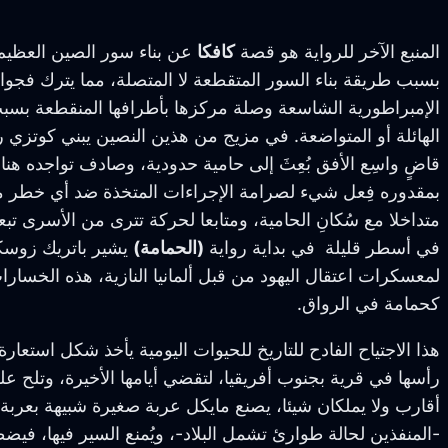
المنبع الآخر للرواية هو قصة
كافكا
عن بناء سور الصين العظيم،
بسبب طريقة بناء السور المتقطعة لا المتصلة، مما يترك فج
الإمبراطورية الشاسعة وصلة مركزها بأطرافها المنقطعة بس
الهائلة أو المتواضعة. في مزيج من هذين النصين يبني كوتزي ر
قاضٍ واسِع الأفق بُعِثَ إلى حامية حدودية، وصادف تواجده هنا
بمقدوره فِعل شيء لصرامة الإجراءات المتخذة ضد أي خطر متو
متداخلا مع سُكانِ الحامية، ومتابعا لحركة تترى من الأسرى تب
في أسطر قليلة في بداية رواية
(الحمامة)
يشير باتريك زوسكين
لمعسكرات اعتقال اليهود من قبل ألمانيا النازية، هذه الخسار
كحمامة في الرواق.
هذا الاجتياح الفادح للتاريخ للحيوات اليومية يأخذ شكل استعار
رأسها في قرية بجنوب أفريقيا، لتقضي أيامها الأخيرة، وتلح على 
أقارب ولا يملكان شيئا، يصنع مايكل عربة صغيرة شبيهة بعربة
-المنفذين لحالة طوارئ تشمل البلاد-، ويُمنع السير فيها، فيضط