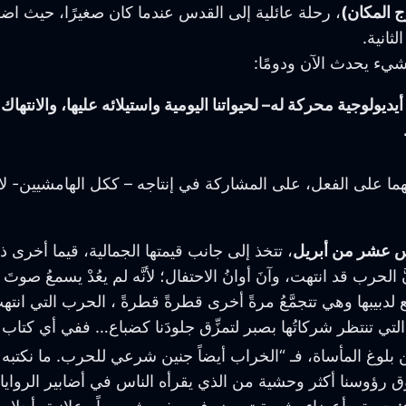
ج المكان)
، رحلة عائلية إلى القدس عندما كان صغيرًا، حيث ا
ثانية.
شيء يحدث الآن ودومًا:
ولوجية محركة له– لحيواتنا اليومية واستيلائه عليها، والانتهاك ا
لهما على الفعل، على المشاركة في إنتاجه – ككل الهامشيين- لا س
 عشر من أبريل
، تتخذ إلى جانب قيمتها الجمالية، قيما أخرى ذ
الحرب قد انتهت، وآنَ أوانُ الاحتفال؛ لأنَّه لم يعُدْ يسمعُ صوتَ
سمَّع لدبيبها وهي تتجمَّعُ مرةً أخرى قطرةً قطرةً ، الحرب التي ان
حة التي تنتظر شركاتُها بصبر لتمزِّق جلودَنا كضباع… ففي أي كت
لوغ المأساة، فـ “الخراب أيضاً جنين شرعي للحرب. ما نكتب
ؤوسنا أكثر وحشية من الذي يقرأه الناس في أضابير الروايات ال