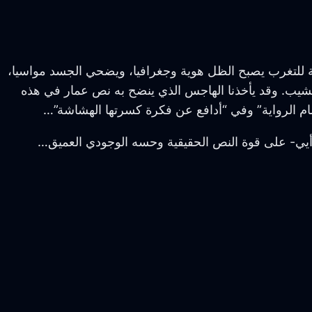
ة للتغرب يصبح الظل هوية وجغرافيا، ويضحي الجسد مواسيا،
ر للمشيب. وقد يأخذنا الهاجس الذي ينضح به نص عمار في هذه
م الرواية” وفي “أدافع عن فكرة كسرتها الهشاشة”…
يي- على قوة النص الحقيقية وحسه الوجودي العميق…