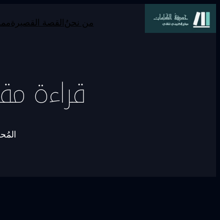
من نحنُ
القصة القصيرة
ممر
قراءة مق
المُح