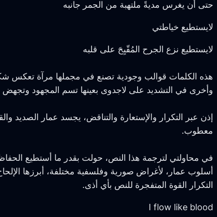
حتى أن يغرس مديةً ملتهبة من الجمر جانبه
لايستطيع خياطتي
لايستطيع نزع الجرح المُقّيِحَ على قلبه
هذه الكلمات قوالب وجودية تصنع في مجملها مرآة تعكس شكل 
وأخرى في التشديد على لاجدوى بعينها تسم المجهود وتجهض الم
إذن عبر التكرار والإستعارة والتناقض، يجسد عمار الصديد والق
معطوب.
في محاولتي لترجمة هذا النص، حولت بقدر ما أستطيع الحفاظ عل
أسلوب عمار، لأغراض صورية وفلسفية مختلفة، أبرزها الإلحاح
التكرار القوة المتفجرة للنص بأي أذى.
I flow like blood