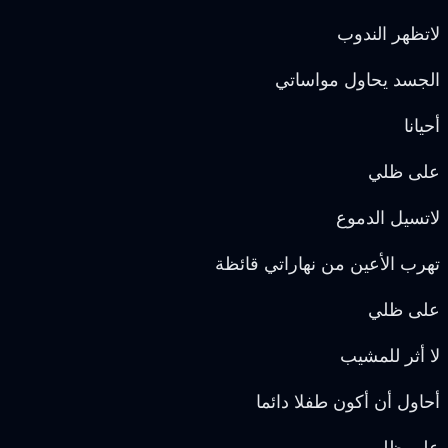
لاتظهر الندوب
الجسد يحاول مواساتي
أحيانا
على ظلي
لاتسيل الدموع
تهرب الأعين من نهاراتي قائظة
على ظلي
لا أثر للمشيب
أحاول أن أكون طفلا دائما
على ظلي