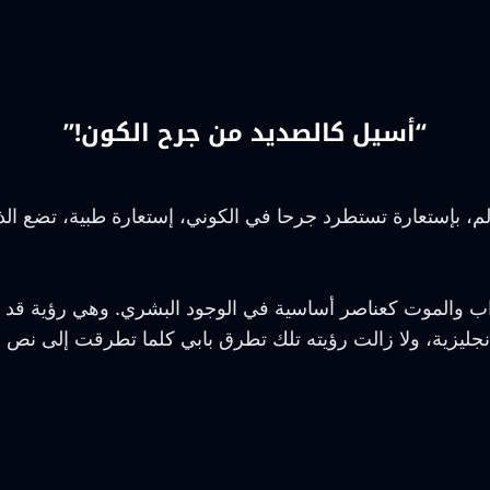
“أسيل كالصديد من جرح الكون!”
الألم، بإستعارة تستطرد جرحا في الكوني، إستعارة طبية، تض
راب والموت كعناصر أساسية في الوجود البشري. وهي رؤية قد ح
إنجليزية، ولا زالت رؤيته تلك تطرق بابي كلما تطرقت إلى نص 