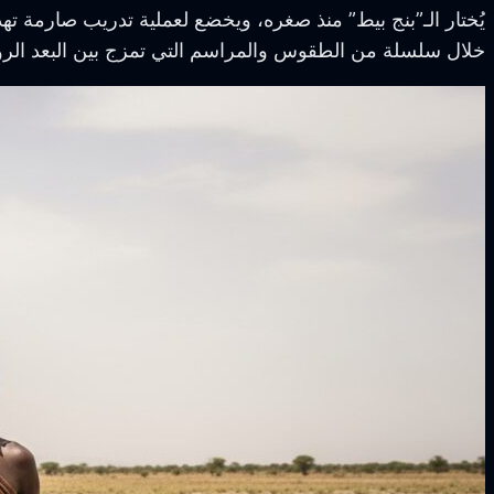
يُختار الـ”بنج بيط” منذ صغره، ويخضع لعملية تدريب صارمة ته
خلال سلسلة من الطقوس والمراسم التي تمزج بين البعد الرو