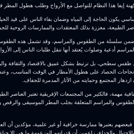
اسي يكون الحاجة إلى المياه وضمان بقاء الناس على قيد الحي
عناصر الطبيعة، معززة بذلك المعتقدات والممارسات الروحية للجم
تتضمن سلسلة من الطقوس والمراسم، وقد تشمل هذه الطقوس ذب
المراسم أدعية وصلوات يُعتقد أنها تنقل طلبات الناس إلى الأر
قس سطحي، بل ترتبط بشكل عميق بالاقتصاد والثقافة والروح
مد نجاحات الحصاد على هطول الأمطار في الوقت المناسب، وعندم
ازدهار المجتمع وحمايته من الآثار المدمرة للجفاف.
ة مهمة، فالكثير من المجتمعات الإفريقية تعتبر العناصر الطبيعي
حب الطقوس والمراسم المتعلقة بجلب المطر الموسيقى والرقص و
 فبعضهم يعتبرها ممارسة خرافية أو غير علمية، مؤكدين أن ال
بالاحتيال والخداع، زاعمين أن قدراتهم المزعومة ما هي إلا حي