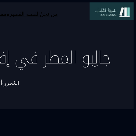
من نحنُ
القصة القصيرة
ممر
جالِبو المطر في إف
المُحرر
·
أكت