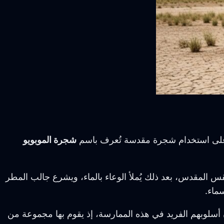
س على استخدام شجرة مقدسة تُعرف باسم
شجرة الموبويو
قس المقدس، بعد ذلك يُملأ الوعاء بالماء، ويشرع جالب المطر
ماء.
ويصان (Khoisan) في جنوبي إفريقي، وللخويصان أسلوبهم الفريد في هذه الممارسة، إذ يقوم بها مجموعة من