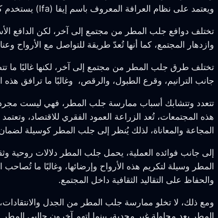
ويعتمد على نظام العرافة المعروف باسم إيفا (Ifa) يستخدم كهنة إيفا هذا النظام للتواصل مع الأرواح وطلب هطول المطر في أوقات الجفاف.
تختلف دوافع جلب المطر من مجتمع إلى آخر، لكن الدافع الأس
وازدهار المجتمع، كما أنها تُعدّ طريقة للتواصل مع الأرواح و
تختلف طرق جلب المطر من مجتمع إلى آخر، لكنها غالبًا ما 
جانب الترانيم، وقرع الطبول، والرقص، وغالبًا ما ترافق هذه 
تتعدد وتتشابك أسباب ممارسة جلب المطر، فهي ليست مجرد ط
هذه المجتمعات، تُعد الزراعة العمود الفقري للاقتصاد، وتعت
المجاعة والمعاناة، لذلك يُنظر إلى جلب المطر كوسيلة لضمان 
إلى جانب فوائده العملية، يحمل جلب المطر دلالات روحية وثقافي
المطر وسيلة لتكريم هذه الأرواح وإرضائها، وغالبًا ما تُصا
والحفاظ على التقاليد الثقافية داخل المجتمع.
ومع ذلك، لا تخلو ممارسة جلب المطر من الجدل والانتقادات،
المطر يعد محاولة غير مجدية، بينما اتهم آخرون جالبي المطر 