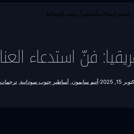
 الشعراء
مقالات
أساطير
أرشيف الوسائط
ريقيا: فنّ استدعاء العن
وبر 15, 2025
·
أتيم سايمون
, 
أساطير جنوب سودانية
, 
ترجمات