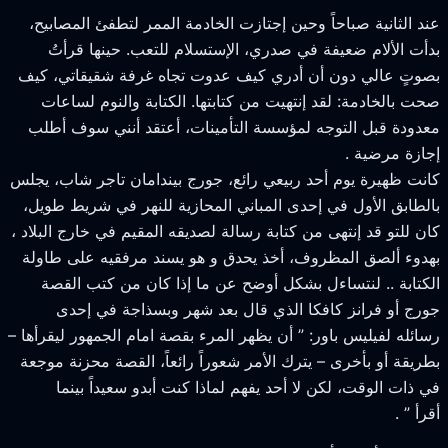
ند الثانية صباحاً وحين إجتازت الخادمة الممر لتطفئ المصابيح،
دأت الألام ضعيفة في صدري، الإستسلام للتعب. حينها قرأتُ
صوتٍ عالي دون أن أدري كيف عدوت تجاه غرفة شقيقاتي، كيف
حت بالخادمة: لقد إنتهيت من كتابتها. الكتابة والنوم لساعات
عدودة قبل التوجه لمؤسسة التأمينات، أعتقد أنني سوف أطلب
جازة مرضية .
انت ظهيرة يوم أحد ربيعي رائع، جورج بيندامان تاجر شاب، يجلس
الطابق الأول في إحدى المباني المحازية للنهر في شريط طويل،
ان للتو قد إنتهى من كتابة رسالة لصديقه المقيم في خارج البلاد ،
هدوء ألصق المظروف، أخذ يحدق و هو يسند مرفقيه على طاولة
لكتابة .. لنتساءل بشكل أوضح عن ما إذا كان من كتب القصة
ورج أو فرانز كافكا الذي قال بعد شهر وبسذاجة في إحدى
سائله لفيليس باور: ” أن يظهر المرء بقصة امام الجمهور ليقرأها –
طريقة أو بأخرى – يترك الأمر شعوراً رائعاً، القصة محزنة موجعة
ي ذات الوقت، لكن لا أحد يفهم لماذا كنت أبدو سعيداً بينما
قرأ ” .