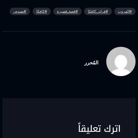
#الهروب
#فرانز_كافكا
#قصة_قصيرة
#كافكا
#نصوص
المُحرر
اترك تعليقاً