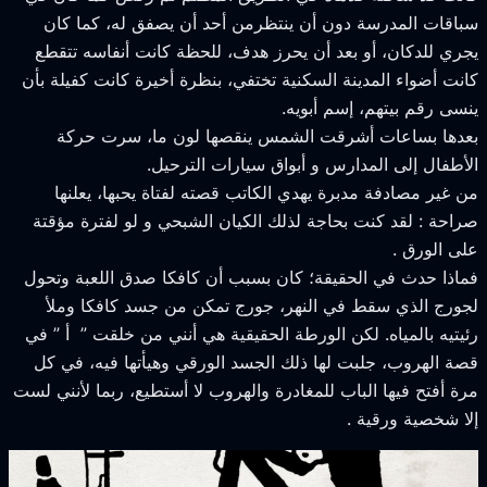
باقات المدرسة دون أن ينتظرمن أحد أن يصفق له، كما كان
جري للدكان، أو بعد أن يحرز هدف، للحظة كانت أنفاسه تتقطع
انت أضواء المدينة السكنية تختفي، بنظرة أخيرة كانت كفيلة بأن
نسى رقم بيتهم، إسم أبويه.
عدها بساعات أشرقت الشمس ينقصها لون ما، سرت حركة
لأطفال إلى المدارس و أبواق سيارات الترحيل.
ن غير مصادفة مدبرة يهدي الكاتب قصته لفتاة يحبها، يعلنها
راحة : لقد كنت بحاجة لذلك الكيان الشبحي و لو لفترة مؤقتة
لى الورق .
ماذا حدث في الحقيقة؛ كان بسبب أن كافكا صدق اللعبة وتحول
جورج الذي سقط في النهر، جورج تمكن من جسد كافكا وملأ
ئيتيه بالمياه. لكن الورطة الحقيقية هي أنني من خلقت ” أ ” في
صة الهروب، جلبت لها ذلك الجسد الورقي وهيأتها فيه، في كل
رة أفتح فيها الباب للمغادرة والهروب لا أستطيع، ربما لأنني لست
لا شخصية ورقية .