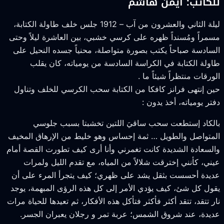
لكاتب: أيمن هاشم
ليلة الثاني والعشرون من آب – 1912 جلس خلف طاولة الكتابة،
سمراً ومُسنداً ظهره على كرسي خشبي، بين العاشرة ليلاً وحتى
لسادسة صباحاً يكتب بصورة متواصلة، محنياً جسده النحيل على
اولة الكتابة في الكراسة السادسة من يومياته، كان يقلب
لورقات منتظراً شيئاً ما .
ين إنتهى فرانز كافكا من الكتابة سحب الكرسي للخلف وتناول
فتر يومياته، أخذ يدون :
الكاد إستطعت سحب ساقيَ اللتين تخشبتا بسبب جلوسي
لمتواصل والطويل … ثمة إحساس وهو خليط من الإرهاق المخيف
السعادة الشديدة كانت تغمرني وأنا أرى كيف تطورت القصة أمام
يني، كأنني إخترقت شلالاً من المياه، مع تقدم الليل ولمرات
ديدة أحسست بثقل يشد على ظهري؛ كيف يتجرأ المرء على أن
قول كل شئ، كيف يؤدي الأمر إلى كل هذه الرؤى المبهمة، يوجد
ار تتقد، تتقد أكثر فأكثر فتأكل هذه الأفكار، ثم تعيدها للحياة مرات
ديدة، عند شروق الشمس؛ عربة تمر و رجلان يعبران الجسر.