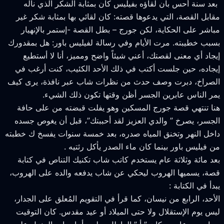
عد سنة أحس بأن لقاؤه بفيليس كان بمثابة الشكر الذي ناله
قابل القصة، التي يدعوها قصته: كان لقائي بها بمثابة شكر غير
باشر على الحكاية، لكن جورج – بطل القصة -إستمر بالإنهيار
سبب خطيبته. مرت الأيام وفي رسالة لفيليس باور: هل بمقدورك
يجاد أي معنى لقصتك، أعني شيئاً واضح ومميز، أنا لا أستطيع
يجاده، حين جلست أكتب في ذلك الأحد الكئيب، كنت أرغب في
لصراخ، دبرت وصف حدث من نظرات شاب عبر نافذة، يرى كيف
مر الناس عابرين الجسر أظن وقتها تكون ذلك الشيء.
نا تنتهي قصة جورج المسكين وهو يفلت قبضته من على حافة
لجسر، يصرخ ” والدي العزيز لقد أحببتك”، قبل أن يغوص جسده
اخل النهر وتخنق المياه صدره، بعد خمسة سنوات يفسخ ك خطبته
ن فيليس باور بينما كان ماء الصدر يأكل رئتيه .
عد مائة وثلاثة عام يستخدم كاتب شاب تكنيك التناص في كتابة
صة، يسميها الهروب ليحكي عن شاب يدفعه والده على الهروب،
بدأ في الكتابة :
لأحد، الرابع من نيسان، كما قرأ في التقويم المُعلق على الجدار،
يس يوم الإستقلال ولا حتى الميلاد أو عيد مقدس. كان التوقيت