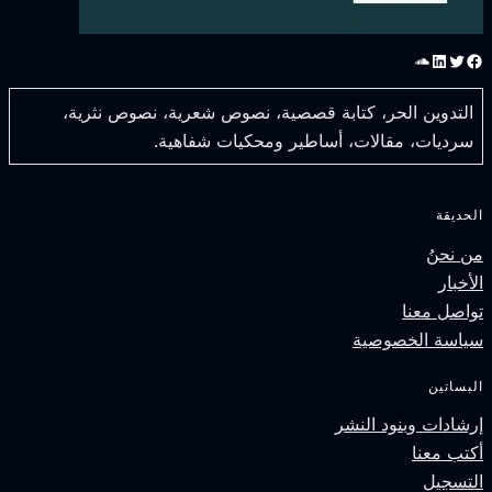
سبوك
تويتر
لينكد إن
ساوند كلاود
التدوين الحر، كتابة قصصية، نصوص شعرية، نصوص نثرية،
سرديات، مقالات، أساطير ومحكيات شفاهية.
لحديقة
ن نحنُ
لأخبار
واصل معنا
ياسة الخصوصية
لبساتين
رشادات وبنود النشر
كتب معنا
لتسجيل