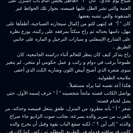
باح يوم عادي، كان ” أ ” العاطل يجلس أمام باب المنزل على
لعتبة والتي نشر الظل عليها قميصه، بجوار تلك الحوائط غير
لمدهونة والتي تشبه بعضها.
ان ” أ” قد إنتهى للتو من إكمال سيجارته الصباحية، أطفأها على
هل، داسها بحذائه ثم راح متكئاً بمرفقه على ركبته، يوزع نظره
لى الشارع الإسفلتي و سيارات الترحيل و الماره على جانبي
لطريق ..
اح يتذكر كيف كان ينظر للعالم أثناء دراسته الجامعية، كان
موحاً يرغب في دوام و راتب و عمل حكومي أو متجر.. لم يتغير
وى شعره الذي أصبح أبيض اللون وشاربه الكث الذي أخفى
لامحه الطفوليه.
كذا أعد نفسه لما يراه مستقبلاً .
واصل الكاتب قصته مانحاً شخصيته ” أ ” حرف إسمه الأول، حتى
صل لختام قصته:
عر ” أ ” بأنه مطرود من المنزل، طفق ينتعل قميصه وحذائه، مر
القرب من سرير والده بسرعة، بجانب صوت الراديو جاء صراخ
الدته ” إلى أين ؟ “، لكنه صفع الباب بقوة وقبل أن يخرج والده
انت قد ساقته قدماه في الطريق المظلم ثم ركض كما كان في