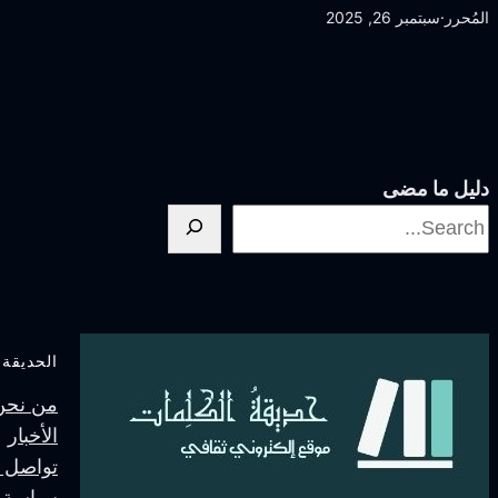
المُحرر
·
سبتمبر 26, 2025
دليل ما مضى
الحديقة
من نحنُ
الأخبار
تواصل م
سياسة 