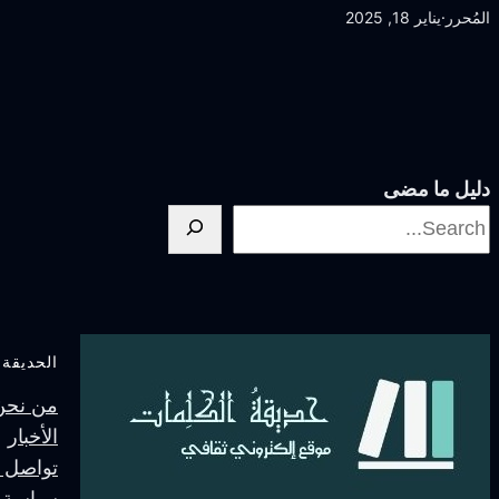
المُحرر
·
يناير 18, 2025
دليل ما مضى
الحديقة
من نحنُ
الأخبار
تواصل م
سياسة 