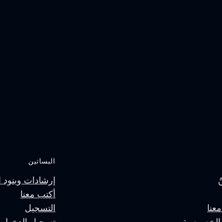
البساتين
إرشادات وبنود ا
أكتب معنا
عنا
التسجيل
الخصوصية
تسجيل الدخول