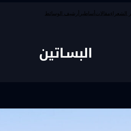
 الشعراء
مقالات
أساطير
أرشيف الوسائط
البسـاتين