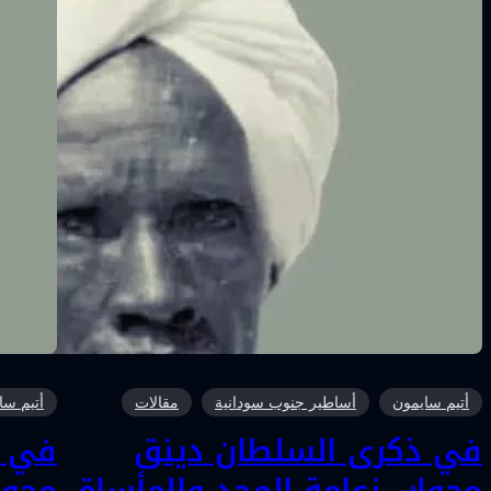
أتيم سايمون
أساطير جنوب سودانية
مقالات
أتيم سا
في ذكرى السلطان دينق
في ذ
مجوك، زعامة المجد والمأساة
مجوك