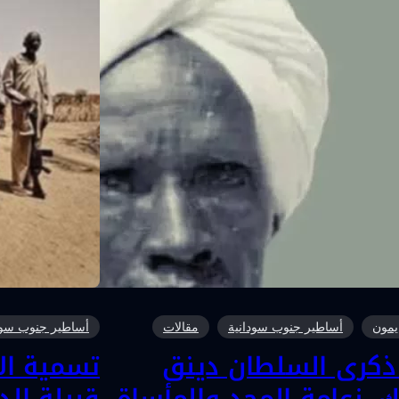
يمون
أساطير جنوب سودانية
مقالات
أساطير جنوب سود
كرى السلطان دينق
تسمية الأ
، زعامة المجد والمأساة
قبيلة الد