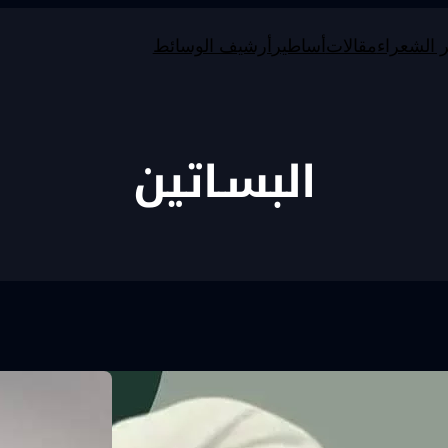
 الشعراء
مقالات
أساطير
أرشيف الوسائط
البسـاتين