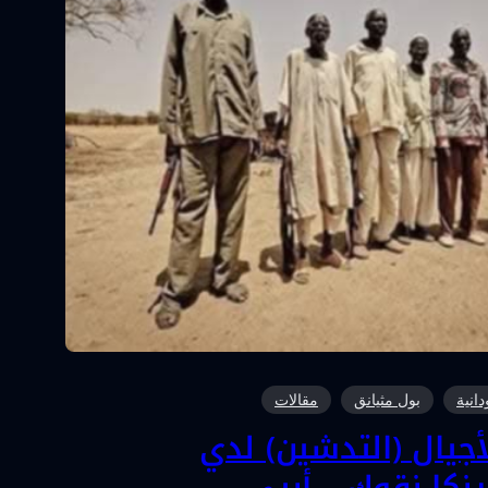
انية
بول مثيانق
مقالات
جيال (التدشين) لدي
ينكا نقوك – أبيي