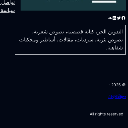
تواصل م
سياسة 
فيسبوك
تويتر
لينكد إن
ساوند كلاود
التدوين الحر، كتابة قصصية، نصوص شعرية،
نصوص نثرية، سرديات، مقالات، أساطير ومحكيات
شفاهية.
© 2025 ·
حديقةُ الكلِمات
· All rights reserved