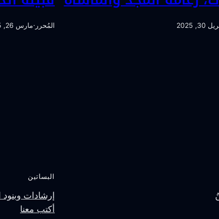
ل 30, 2025
المُحرر
·
مارس 26, 2025
البساتين
إرشادات وبنود ا
أكتب معنا