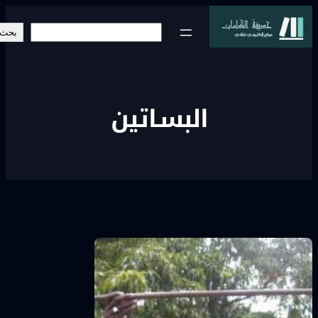
خطى
البحث
لى
بحث
لمحتوى
البسـاتين