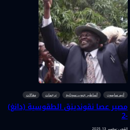
أتيم سايمون
أساطير جنوب سودانية
ترجمات
مقالات
صير عصا نقوندينق الطقوسية (دانغ)
-
لمُحرر
·
نوفمبر 13, 2025