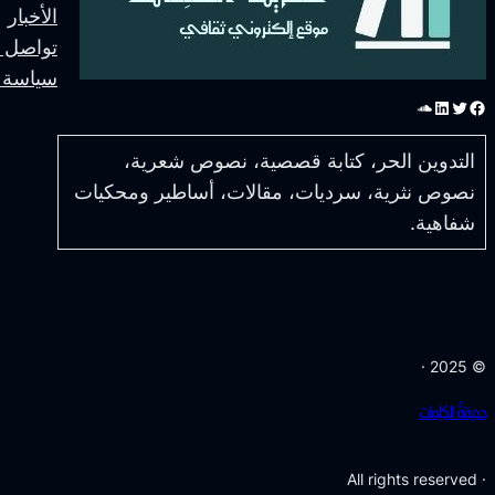
الأخبار
تواصل م
سياسة 
فيسبوك
تويتر
لينكد إن
ساوند كلاود
التدوين الحر، كتابة قصصية، نصوص شعرية،
نصوص نثرية، سرديات، مقالات، أساطير ومحكيات
شفاهية.
© 2025 ·
حديقةُ الكلِمات
· All rights reserved