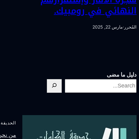
النهائي في رومبيك.
المُحرر
·
مارس 22, 2025
دليل ما مضى
الحديقة
من نحنُ