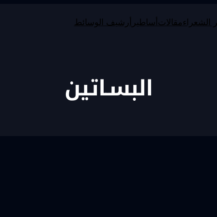
 الشعراء
مقالات
أساطير
أرشيف الوسائط
البسـاتين