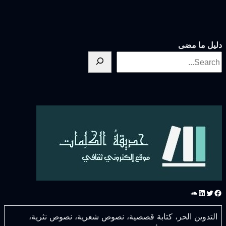
ليل ما مضى
سبوك
تويتر
لينكد إن
ساوند كلاود
التدوين الحر، كتابة قصصية، نصوص شعرية، نصوص نثرية،