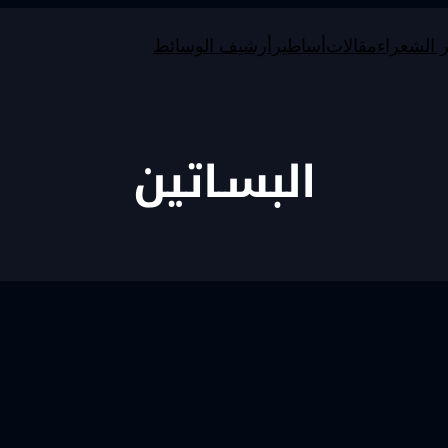
 الشعراء
مقالات
أساطير
أرشيف الوسائط
البسـاتين