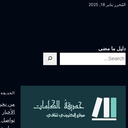
المُحرر
·
يناير 18, 2025
دليل ما مضى
الحديقة
من نحنُ
الأخبار
تواصل م
سياسة 