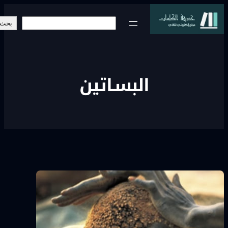
خطى
البحث
لى
بحث
لمحتوى
البسـاتين