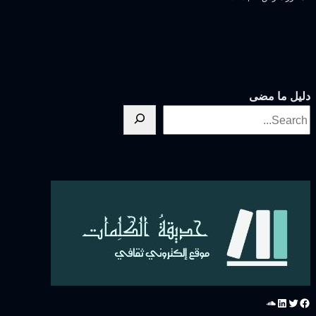
ليل ما مضى
سبوك
تويتر
لينكد إن
ساوند كلاود