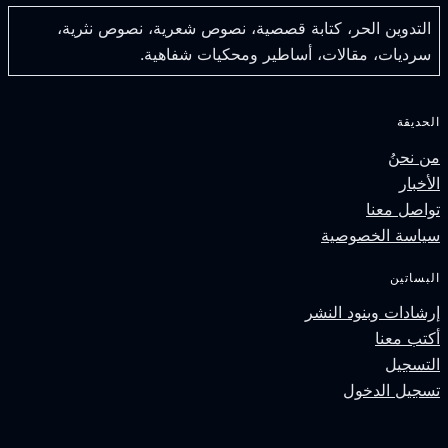
التدوين الحر، كتابة قصصية، نصوص شعرية، نصوص نثرية،
سرديات، مقالات، أساطير ومحكيات شفاهية.
لحديقة
ن نحنُ
لأخبار
واصل معنا
ياسة الخصوصية
لبساتين
رشادات وبنود النشر
كتب معنا
لتسجيل
سجيل الدخول